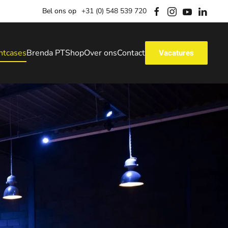
Bel ons op
+31 (0) 548 539 720
ntcases
Brenda PT
Shop
Over ons
Contact
Vacatures