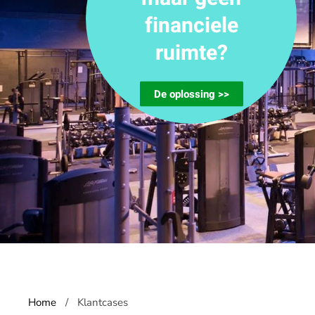
financiele
ruimte?
De oplossing >>
Home
Klantcases