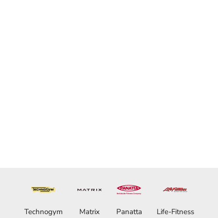
fitnessapparatuur
Niet splinternieuw, maar net zo goed. We reviseren
gebruikte fitnessapparaten in onze eigen
werkplaats. We gebruiken originele onderdelen en
hebben al 30 jaar ervaring in service, onderhoud
en revisie.
Technogym
Matrix
Panatta
Life-Fitness